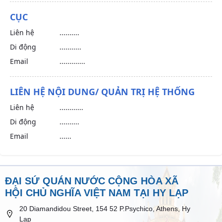
CỤC
Liên hệ
..........
Di động
...........
Email
.............
LIÊN HỆ NỘI DUNG/ QUẢN TRỊ HỆ THỐNG
Liên hệ
............
Di động
..........
Email
......
ĐẠI SỨ QUÁN NƯỚC CỘNG HÒA XÃ
HỘI CHỦ NGHĨA VIỆT NAM TẠI HY LẠP
20 Diamandidou Street, 154 52 P.Psychico, Athens, Hy
Lạp