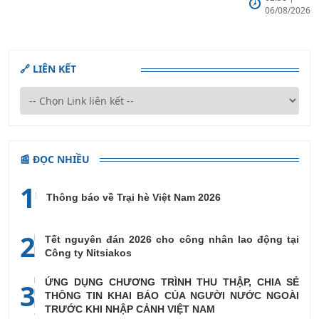
đất nước
06/08/2026
chất lượng,
trong giai
hiệu quả
đoạn mới:
hoạt động
Tư duy đột
của các Cơ
phá, hành
🔗 LIÊN KẾT
quan đại
động quyết
diện
liệt, kết quả
thực chất
📰 ĐỌC NHIỀU
1
Thông báo về Trại hè Việt Nam 2026
2
Tết nguyên đán 2026 cho công nhân lao động tại
Công ty Nitsiakos
ỨNG DỤNG CHƯƠNG TRÌNH THU THẬP, CHIA SẺ
3
THÔNG TIN KHAI BÁO CỦA NGƯỜI NƯỚC NGOÀI
TRƯỚC KHI NHẬP CẢNH VIỆT NAM