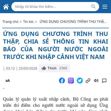
Skip to Main Content
ĐẠI SỨ QUÁN VIỆT NAM
TẠI HY LẠP
>
>
ỨNG DỤNG CHƯƠNG TRÌNH THU THẬP, CHIA SẺ THÔNG TIN KHAI BÁO CỦA NGƯỜI NƯỚC NGOÀI TRƯỚC KHI NHẬP CẢNH VIỆT NAM
Trang chủ
Tin tức
ỨNG DỤNG CHƯƠNG TRÌNH THU
THẬP, CHIA SẺ THÔNG TIN KHAI
BÁO CỦA NGƯỜI NƯỚC NGOÀI
TRƯỚC KHI NHẬP CẢNH VIỆT NAM
| 03:12 | 25/05/2026
Thích
2368
aA
-
Quản lý quản lý xuất nhập cảnh, Bộ Công an phát
triển thí điểm cho người nước ngoài sử dụng Ứng