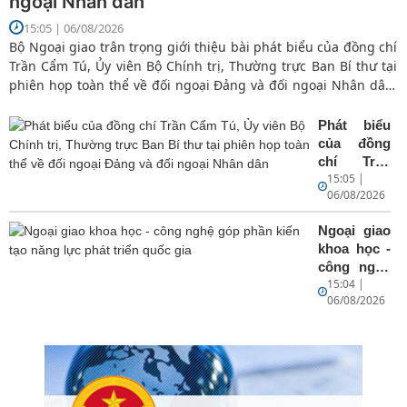
ngoại Nhân dân
15:05 | 06/08/2026
Bộ Ngoại giao trân trọng giới thiệu bài phát biểu của đồng chí
Trần Cẩm Tú, Ủy viên Bộ Chính trị, Thường trực Ban Bí thư tại
phiên họp toàn thể về đối ngoại Đảng và đối ngoại Nhân dân,
trong khuôn khổ của Hội nghị Ngoại giao lần thứ 33.
Phát biểu
của đồng
chí Trần
15:05 |
Cẩm Tú,
06/08/2026
Ủy viên Bộ
Chính trị,
Ngoại giao
Thường
khoa học -
trực Ban
công nghệ
Bí thư tại
15:04 |
góp phần
phiên họp
06/08/2026
kiến tạo
toàn thể về
năng lực
đối ngoại
phát triển
Đảng và
quốc gia
đối ngoại
Nhân dân